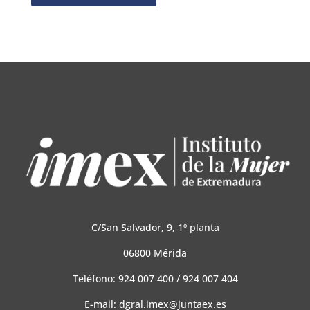
C/San Salvador, 9, 1º planta
06800 Mérida
Teléfono:
924 007 400
/
924 007 4
04
E-mail:
dgral.imex@juntaex.es